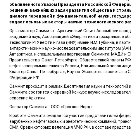
объявленного Указом Президента Российской Федерации
решении важнейших задач развития общества и страны
диалога передовой и фундаментальной науки, государс
задает основные векторы научно-технологического ра
Организатор Саммита - Арктический Совет Ассамблеи народ
академией наук, Ассоциацией «Энергетика и гражданское о
технологий РГУ нефти и газа (НИУ) имени И.М. Губкина, в пар
антарктическим научно-исследовательским институтом (ААН
Антарктики, и специальными партнерами Саммита: МАДИ и С
Правительства Санкт-Петербурга, Общественной палаты РФ,
нефтегазопромышленников России, Национальной ассоциаци
Кластер Санкт-Петербурга», Научно-Экспертного совета по 
Федерации РФ.
Саммит проходит в рамках Десятилетия науки и технологий и
Саммита состоится очередной Конкурс научно-исследователь
освоение Арктики.
Оператор Саммита - ООО «Прогноз-Норд».
В работе Саммита ожидается участие представителей федера
зарубежных нефтегазовых и энергетических компаний, трансп
СМИ. Среди которых: делегация МЧС РФ, в составе предста