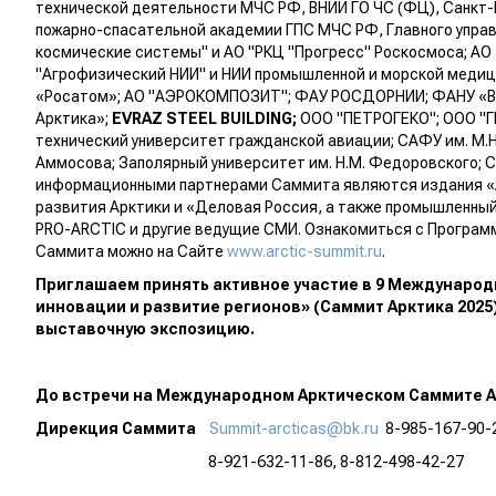
технической деятельности МЧС РФ, ВНИИ ГО ЧС (ФЦ), Санкт
пожарно-спасательной академии ГПС МЧС РФ, Главного управ
космические системы" и АО "РКЦ "Прогресс" Роскосмоса; А
"Агрофизический НИИ" и НИИ промышленной и морской меди
«Росатом»; АО "АЭРОКОМПОЗИТ"; ФАУ РОСДОРНИИ; ФАНУ «Вос
Арктика»;
EVRAZ
STEEL BUILDING
;
ООО "ПЕТРОГЕКО"; ООО "Г
технический университет гражданской авиации; САФУ им. М.Н. 
Аммосова; Заполярный университет им. Н.М. Федоровского; 
информационными партнерами Саммита являются издания «
развития Арктики и «Деловая Россия, а также промышленный
PRO-АRCTIC и другие ведущие СМИ. Ознакомиться с Программ
Саммита можно на Сайте
www.arctic-summit.ru
.
Приглашаем принять активное участие в 9 Международ
инновации и развитие регионов» (Саммит Арктика 2025
выставочную экспозицию.
До встречи на Международном Арктическом Саммите Ар
Дирекция Саммита
Summit-arcticas@bk.ru
8-985-167-90-
8-921-632-11-86, 8-812-498-42-27