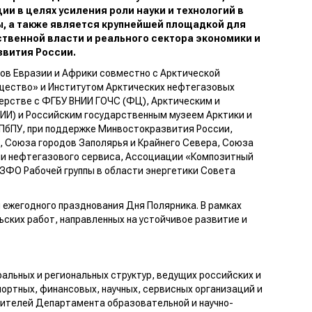
 в целях усиления роли науки и технологий в
, а также является крупнейшей площадкой для
твенной власти и реального сектора экономики и
звития России.
ов Евразии и Африки совместно с Арктической
бщество» и Институтом Арктических нефтегазовых
тнерстве с ФГБУ ВНИИ ГОЧС (ФЦ), Арктическим и
ИИ) и Российским государственным музеем Арктики и
ПбПУ, при поддержке Минвостокразвития России,
 Союза городов Заполярья и Крайнего Севера, Союза
и нефтегазового сервиса, Ассоциации «Композитный
СЗФО Рабочей группы в области энергетики Совета
 ежегодного празднования Дня Полярника. В рамках
ских работ, направленных на устойчивое развитие и
льных и региональных структур, ведущих российских и
ортных, финансовых, научных, сервисных организаций и
вителей Департамента образовательной и научно-