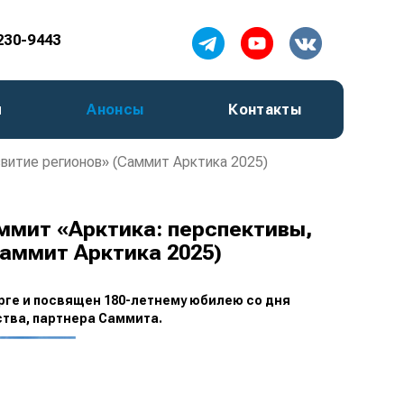
 230-9443
л
Анонсы
Контакты
витие регионов» (Саммит Арктика 2025)
мит «Арктика: перспективы,
Саммит Арктика 2025)
урге и посвящен 180-летнему юбилею со дня
ства, партнера Саммита.