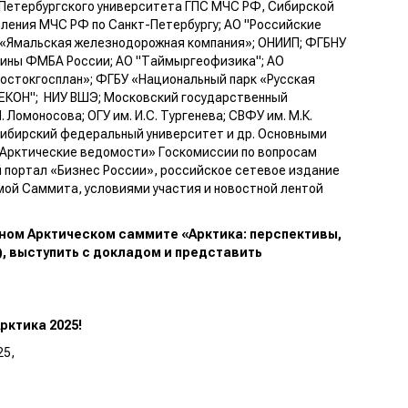
-Петербургского университета ГПС МЧС РФ, Сибирской
ления МЧС РФ по Санкт-Петербургу; АО "Российские
О «Ямальская железнодорожная компания»; ОНИИП; ФГБНУ
цины ФМБА России; АО "Таймыргеофизика"; АО
токгосплан»; ФГБУ «Национальный парк «Русская
ЕКОН"; НИУ ВШЭ; Московский государственный
Ломоносова; ОГУ им. И.С. Тургенева; СВФУ им. М.К.
Сибирский федеральный университет и др. Основными
Арктические ведомости» Госкомиссии по вопросам
 портал «Бизнес России», российское сетевое издание
ой Саммита, условиями участия и новостной лентой
ном Арктическом саммите «Арктика: перспективы,
), выступить с докладом и представить
ктика 2025!
25,