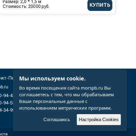
Размер: 2,0 * 1,5 м
КУПИТЬ
Стоимость: 20000 руб.
Мы используем cookie.
нкт-Петербург, Большой проспект, П.С., д. 29а
b.ru
Во время посещения сайта morspb.ru Вы
соглашаетесь с тем, что мы обрабатываем
30-94-43
Ваши персональные данные с
30-94-53
использованием метрических программ.
04-34-95
Соглашаюсь
Настройка Cookies
ости