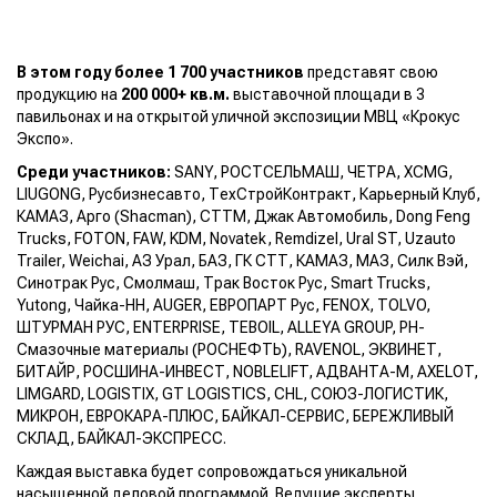
В этом году более 1 700 участников
представят свою
продукцию на
200 000+ кв.м.
выставочной площади в 3
павильонах и на открытой уличной экспозиции МВЦ «Крокус
Экспо».
Среди участников:
SANY, РОСТСЕЛЬМАШ, ЧЕТРА, XCMG,
LIUGONG, Русбизнесавто, ТехСтройКонтракт, Карьерный Клуб,
КАМАЗ, Арго (Shacman), СТТМ, Джак Автомобиль, Dong Feng
Trucks, FOTON, FAW, KDM, Novatek, Remdizel, Ural ST, Uzauto
Trailer, Weichai, АЗ Урал, БАЗ, ГК СТТ, КАМАЗ, МАЗ, Силк Вэй,
Cинотрак Рус, Смолмаш, Трак Восток Рус, Smart Trucks,
Yutong, Чайка-НН, AUGER, ЕВРОПАРТ Рус, FENOX, TOLVO,
ШТУРМАН РУС, ENTERPRISE, TEBOIL, ALLEYA GROUP, РН-
Смазочные материалы (РОСНЕФТЬ), RAVENOL, ЭКВИНЕТ,
БИТАЙР, РОСШИНА-ИНВЕСТ, NOBLELIFT, АДВАНТА-М, AXELOT,
LIMGARD, LOGISTIX, GT LOGISTICS, CHL, СОЮЗ-ЛОГИСТИК,
МИКРОН, ЕВРОКАРА-ПЛЮС, БАЙКАЛ-СЕРВИС, БЕРЕЖЛИВЫЙ
СКЛАД, БАЙКАЛ-ЭКСПРЕСС.
Каждая выставка будет сопровождаться уникальной
насыщенной деловой программой. Ведущие эксперты