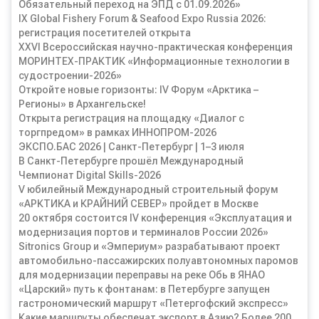
Обязательный переход на ЭПД с 01.09.2026»
IX Global Fishery Forum & Seafood Expo Russia 2026:
регистрация посетителей открыта
XXVI Всероссийская научно-практическая конференция
МОРИНТЕХ-ПРАКТИК «Информационные технологии в
судостроении-2026»
Откройте новые горизонты: IV Форум «Арктика –
Регионы» в Архангельске!
Открыта регистрация на площадку «Диалог с
торгпредом» в рамках ИННОПРОМ-2026
ЭКСПО.БАС 2026 | Санкт-Петербург | 1–3 июля
В Санкт-Петербурге прошёл Международный
Чемпионат Digital Skills-2026
V юбилейный Международный строительный форум
«АРКТИКА и КРАЙНИЙ СЕВЕР» пройдет в Москве
20 октября состоится IV конференция «Эксплуатация и
модернизация портов и терминалов России 2026»
Sitronics Group и «Эмпериум» разрабатывают проект
автомобильно-пассажирских полуавтономных паромов
для модернизации переправы на реке Обь в ЯНАО
«Царский» путь к фонтанам: в Петербурге запущен
гастрономический маршрут «Петергофский экспресс»
Какие маршруты обеспечат экспорт в Азию? Более 200