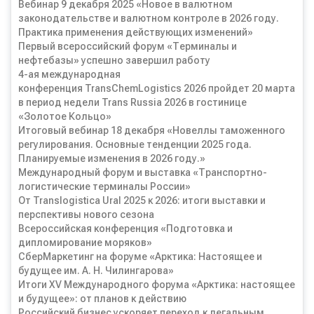
Вебинар 9 декабря 2025 «Новое в валютном
законодательстве и валютном контроле в 2026 году.
Практика применения действующих изменений»
Первый всероссийский форум «Терминалы и
нефтебазы» успешно завершил работу
4-ая международная
конференция TransChemLogistics 2026 пройдет 20 марта
в период недели Trans Russia 2026 в гостинице
«Золотое Кольцо»
Итоговый вебинар 18 декабря «Новеллы таможенного
регулирования. Основные тенденции 2025 года.
Планируемые изменения в 2026 году.»
Международный форум и выставка «Транспортно-
логистические терминалы России»
От Translogistica Ural 2025 к 2026: итоги выставки и
перспективы нового сезона
Всероссийская конференция «Подготовка и
дипломирование моряков»
СберМаркетинг на форуме «Арктика: Настоящее и
будущее им. А. Н. Чилингарова»
Итоги XV Международного форума «Арктика: настоящее
и будущее»: от планов к действию
Российский бизнес ускоряет переход к легальным