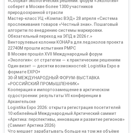
«Сборка» экологических решений: форум «Экология»
соберет в Москве более 1300 участников
природоохранной отрасли
Мастер-класс УЦ «Компас ВЭД» 28 апреля «Система
прослеживания товаров «Честный знак». Пошаговый
алгоритм по внедрению системы маркировки.
Обязательный переход на ЭПД в 2026 г.»
Винторулевые колонки КОНАРа для ледоколов проекта
22740М прошли испытания РМРС
В Москве прошёл XVII Международный форум
«Экология»: от стратегии — к практическим решениям
Один визит — десятки возможностей: Logistika Expo в
формате EXPO+
30-Й МЕЖДУНАРОДНЫЙ ФОРУМ-ВЫСТАВКА
«РОССИЙСКИЙ ПРОМЫШЛЕННИК»
Кооперация и импортозамещение в арктическом
судостроении: результаты VII конференции в
Архангельске
Logistika Expo 2026: открыта регистрация посетителей
10 юбилейный Международный Арктический саммит
«Арктика: перспективы, инновации и развитие регионов»
(Саммит Арктика 2026)
Что мешает зарабатывать больше на том же объёме