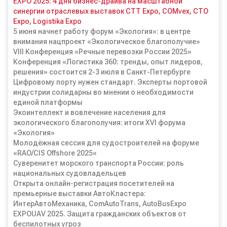
EXPO 2025: 4 дня бизнес-драйва на масштабной
синергии отраслевых выставок СТТ Expo, COMvex, CTO
Expo, Logistika Expo
5 июня начнет работу форум «Экология»: в центре
внимания нацпроект «Экологическое благополучие»
VIII Конференция «Речные перевозки России 2025»
Конференция «Логистика 360: тренды, опыт лидеров,
решения» состоится 2-3 июля в Санкт-Петербурге
Цифровому порту нужен стандарт. Эксперты портовой
индустрии солидарны во мнении о необходимости
единой платформы
Экоинтеллект и вовлечение населения для
экологического благополучия: итоги XVI форума
«Экология»
Молодёжная сессия для судостроителей на форуме
«RAO/CIS Offshore 2025»
Суверенитет морского транспорта России: роль
национальных судовладельцев
Открыта онлайн-регистрация посетителей на
премьерные выставки АвтоКластера:
ИнтерАвтоМеханика, ComAutoTrans, AutoBusExpo
EXPOUAV 2025. Защита гражданских объектов от
беспилотных угроз