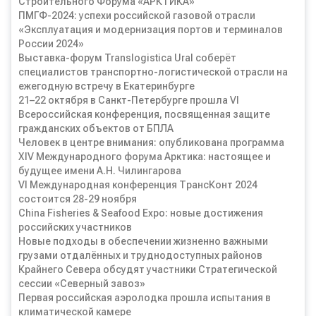
Строительного Форума «АРКТИКА»
ПМГФ-2024: успехи российской газовой отрасли
«Эксплуатация и модернизация портов и терминалов
России 2024»
Выставка-форум Translogistica Ural соберёт
специалистов транспортно-логистической отрасли на
ежегодную встречу в Екатеринбурге
21–22 октября в Санкт-Петербурге прошла VI
Всероссийская конференция, посвященная защите
гражданских объектов от БПЛА
Человек в центре внимания: опубликована программа
XIV Международного форума Арктика: настоящее и
будущее имени А.Н. Чилингарова
VI Международная конференция ТрансКонт 2024
состоится 28-29 ноября
China Fisheries & Seafood Expo: новые достижения
российских участников
Новые подходы в обеспечении жизненно важными
грузами отдалённых и труднодоступных районов
Крайнего Севера обсудят участники Стратегической
сессии «Северный завоз»
Первая российская аэролодка прошла испытания в
климатической камере