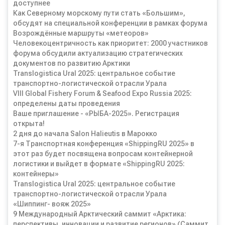
доступнее
Как Северному морскому пути стать «Большим»,
обсудят на специальной конференции в рамках форума
Возрождённые маршруты «метеоров»
Человекоцентричность как приоритет: 2000 участников
форума обсудили актуализацию стратегических
документов по развитию Арктики
Translogistica Ural 2025: центральное событие
транспортно-логистической отрасли Урала
VIII Global Fishery Forum & Seafood Expo Russia 2025:
определены даты проведения
Ваше приглашение - «РЫБА-2025». Регистрация
открыта!
2 дня до начала Salon Halieutis в Марокко
7-я Транспортная конференция «ShippingRU 2025» в
этот раз будет посвящена вопросам контейнерной
логистики и выйдет в формате «ShippingRU 2025:
контейнеры»
Translogistica Ural 2025: центральное событие
транспортно-логистической отрасли Урала
«Шиппинг- вояж 2025»
9 Международный Арктический саммит «Арктика:
перспективы, инновации и развитие регионов» (Саммит