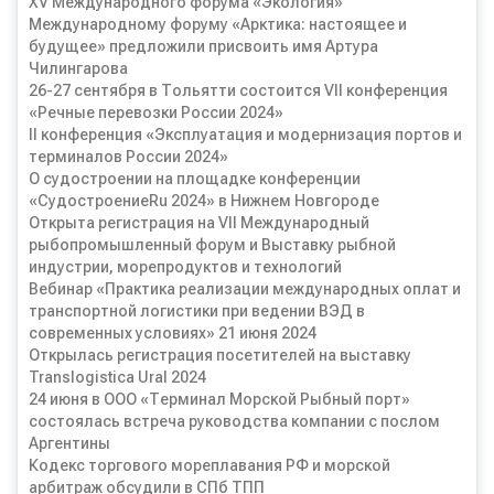
XV Международного форума «Экология»
Международному форуму «Арктика: настоящее и
будущее» предложили присвоить имя Артура
Чилингарова
26-27 сентября в Тольятти состоится VII конференция
«Речные перевозки России 2024»
II конференция «Эксплуатация и модернизация портов и
терминалов России 2024»
О судостроении на площадке конференции
«СудостроениеRu 2024» в Нижнем Новгороде
Открыта регистрация на VII Международный
рыбопромышленный форум и Выставку рыбной
индустрии, морепродуктов и технологий
Вебинар «Практика реализации международных оплат и
транспортной логистики при ведении ВЭД в
современных условиях» 21 июня 2024
Открылась регистрация посетителей на выставку
Translogistica Ural 2024
24 июня в ООО «Терминал Морской Рыбный порт»
состоялась встреча руководства компании с послом
Аргентины
Кодекс торгового мореплавания РФ и морской
арбитраж обсудили в СПб ТПП