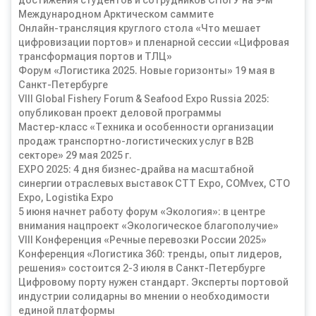
достижения студентов и сотрудников СПбГУ на 9-м
Международном Арктическом саммите
Онлайн-трансляция круглого стола «Что мешает
цифровизации портов» и пленарной сессии «Цифровая
трансформация портов и ТЛЦ»
Форум «Логистика 2025. Новые горизонты» 19 мая в
Санкт-Петербурге
VIII Global Fishery Forum & Seafood Expo Russia 2025:
опубликован проект деловой программы
Мастер-класс «Техника и особенности организации
продаж транспортно-логистических услуг в B2B
секторе» 29 мая 2025 г.
EXPO 2025: 4 дня бизнес-драйва на масштабной
синергии отраслевых выставок СТТ Expo, COMvex, CTO
Expo, Logistika Expo
5 июня начнет работу форум «Экология»: в центре
внимания нацпроект «Экологическое благополучие»
VIII Конференция «Речные перевозки России 2025»
Конференция «Логистика 360: тренды, опыт лидеров,
решения» состоится 2-3 июля в Санкт-Петербурге
Цифровому порту нужен стандарт. Эксперты портовой
индустрии солидарны во мнении о необходимости
единой платформы