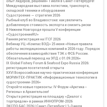
опыт лидеров, решения» 1 июля в Санкт-Петербурге!
Международная выставка логистики, транспорта,
складской техники и оборудования
Судостроение — стратегия 2026
Рыбный клуб во Владивостоке: как увеличить
добавленную стоимость экспорта и снизить риски
В Нижнем Новгороде прошла V конференции
«СудостроениеRU»
Ранняя регистрация на ITCF 2026
Вебинар УЦ «Компас ВЭД» 25 июня «Новые правила
работы экспедиционных компаний в 2026 году. Порядок
обеспечения взаимодействия ТЭК с ФСБ России.
Обязательный переход на ЭПД с 01.09.2026»
IX Global Fishery Forum & Seafood Expo Russia 2026:
регистрация посетителей открыта
XXVI Всероссийская научно-практическая конференция
МОРИНТЕХ-ПРАКТИК «Информационные технологии в
судостроении-2026»
Откройте новые горизонты: IV Форум «Арктика –
Регионы» в Архангельске!
Открыта регистрация на площадку «Диалог с
торгпредом» в рамках ИННОПРОМ-2026
ЭКСПО.БАС 2026 | Санкт-Петербург | 1–3 июля