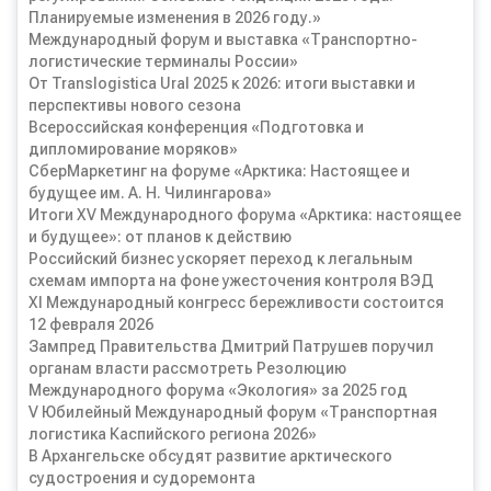
Планируемые изменения в 2026 году.»
Международный форум и выставка «Транспортно-
логистические терминалы России»
От Translogistica Ural 2025 к 2026: итоги выставки и
перспективы нового сезона
Всероссийская конференция «Подготовка и
дипломирование моряков»
СберМаркетинг на форуме «Арктика: Настоящее и
будущее им. А. Н. Чилингарова»
Итоги XV Международного форума «Арктика: настоящее
и будущее»: от планов к действию
Российский бизнес ускоряет переход к легальным
схемам импорта на фоне ужесточения контроля ВЭД
XI Международный конгресс бережливости состоится
12 февраля 2026
Зампред Правительства Дмитрий Патрушев поручил
органам власти рассмотреть Резолюцию
Международного форума «Экология» за 2025 год
V Юбилейный Международный форум «Транспортная
логистика Каспийского региона 2026»
В Архангельске обсудят развитие арктического
судостроения и судоремонта