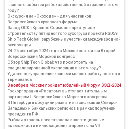
главного события рыбохозяйственной отрасли в этом
году?
Экскурсия на «Экоходе» – для участников
Всероссийского круизного форума
Завод ОСК «Красное Сормово» приступил к
строительству пятидесятого сухогруза проекта RSD59
Ship Tech Global: зарубежные участники международной
экспозиции
24–25 сентября 2024 года в Москве состоится Второй
Всероссийский Морской конгресс
Обзор Ship Tech Global: что посмотреть на
специализированной экспозиции в этом году?
Удаленное управление кранами меняет работу портов и
терминалов
В ноябре в Москве пройдет юбилейный Форум ВЭД-2024
Госкорпорация «Росатом» выступает титульным
партнером II Всероссийского Морского конгресса
В Петербурге обсудили развитие газификации Северо-
Западных и Байкальских регионов в рамках поручений
президента РФ
Рыбная отрасль презентовала инвестиционные
возможности и инновационные проекты на VII