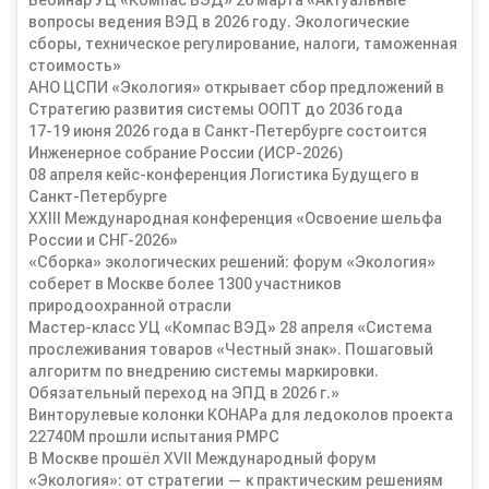
Вебинар УЦ «Компас ВЭД» 26 марта «Актуальные
вопросы ведения ВЭД в 2026 году. Экологические
сборы, техническое регулирование, налоги, таможенная
стоимость»
АНО ЦСПИ «Экология» открывает сбор предложений в
Стратегию развития системы ООПТ до 2036 года
17-19 июня 2026 года в Санкт-Петербурге состоится
Инженерное собрание России (ИСР-2026)
08 апреля кейс-конференция Логистика Будущего в
Санкт-Петербурге
XXIII Международная конференция «Освоение шельфа
России и СНГ-2026»
«Сборка» экологических решений: форум «Экология»
соберет в Москве более 1300 участников
природоохранной отрасли
Мастер-класс УЦ «Компас ВЭД» 28 апреля «Система
прослеживания товаров «Честный знак». Пошаговый
алгоритм по внедрению системы маркировки.
Обязательный переход на ЭПД в 2026 г.»
Винторулевые колонки КОНАРа для ледоколов проекта
22740М прошли испытания РМРС
В Москве прошёл XVII Международный форум
«Экология»: от стратегии — к практическим решениям