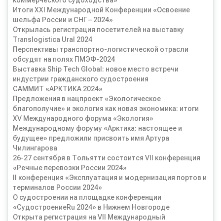
коммерческого судоходства»
Итоги XXI Международной Конференции «Освоение
шельфа России и СНГ – 2024»
Открылась регистрация посетителей на выставку
Translogistica Ural 2024
Перспективы транспортно-логистической отрасли
обсудят на полях ПМЭФ-2024
Выставка Ship Tech Global: новое место встречи
индустрии гражданского судостроения
САММИТ «АРКТИКА 2024»
Предложения в нацпроект «Экологическое
благополучие» и экология как новая экономика: итоги
XV Международного форума «Экология»
Международному форуму «Арктика: настоящее и
будущее» предложили присвоить имя Артура
Чилингарова
26-27 сентября в Тольятти состоится VII конференция
«Речные перевозки России 2024»
II конференция «Эксплуатация и модернизация портов и
терминалов России 2024»
О судостроении на площадке конференции
«СудостроениеRu 2024» в Нижнем Новгороде
Открыта регистрация на VII Международный