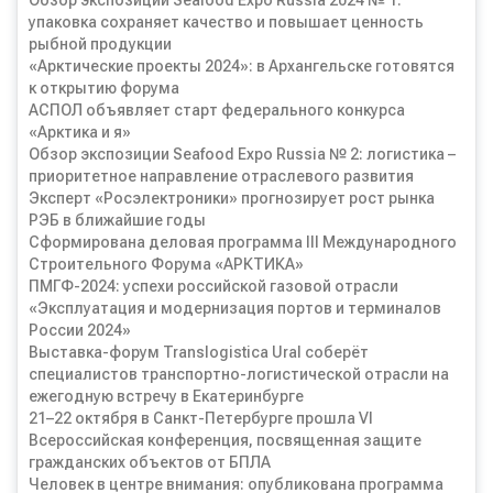
Обзор экспозиции Seafood Expo Russia 2024 № 1:
упаковка сохраняет качество и повышает ценность
рыбной продукции
«Арктические проекты 2024»: в Архангельске готовятся
к открытию форума
АСПОЛ объявляет старт федерального конкурса
«Арктика и я»
Обзор экспозиции Seafood Expo Russia № 2: логистика –
приоритетное направление отраслевого развития
Эксперт «Росэлектроники» прогнозирует рост рынка
РЭБ в ближайшие годы
Сформирована деловая программа III Международного
Строительного Форума «АРКТИКА»
ПМГФ-2024: успехи российской газовой отрасли
«Эксплуатация и модернизация портов и терминалов
России 2024»
Выставка-форум Translogistica Ural соберёт
специалистов транспортно-логистической отрасли на
ежегодную встречу в Екатеринбурге
21–22 октября в Санкт-Петербурге прошла VI
Всероссийская конференция, посвященная защите
гражданских объектов от БПЛА
Человек в центре внимания: опубликована программа