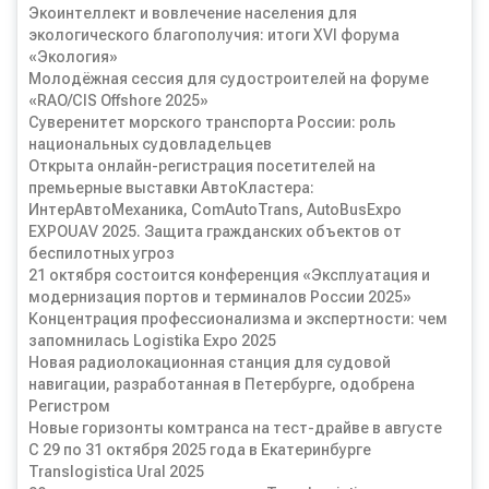
Экоинтеллект и вовлечение населения для
экологического благополучия: итоги XVI форума
«Экология»
Молодёжная сессия для судостроителей на форуме
«RAO/CIS Offshore 2025»
Суверенитет морского транспорта России: роль
национальных судовладельцев
Открыта онлайн-регистрация посетителей на
премьерные выставки АвтоКластера:
ИнтерАвтоМеханика, ComAutoTrans, AutoBusExpo
EXPOUAV 2025. Защита гражданских объектов от
беспилотных угроз
21 октября состоится конференция «Эксплуатация и
модернизация портов и терминалов России 2025»
Концентрация профессионализма и экспертности: чем
запомнилась Logistika Expo 2025
Новая радиолокационная станция для судовой
навигации, разработанная в Петербурге, одобрена
Регистром
Новые горизонты комтранса на тест-драйве в августе
С 29 по 31 октября 2025 года в Екатеринбурге
Translogistica Ural 2025